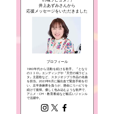
井上あずみさんから
応援メッセージをいただきました
​​プロフィール​
1980年代から活動を続ける歌手。『となり
のトトロ』エンディングや『天空の城ラピュ
タ』主題歌など、スタジオジブリ作品の名曲
を担当。2023年8月に脳出血で緊急手術を行
リハビリを
い、左半身麻痺を負うが、懸命に
続けて復帰。
優しく包み込むような歌声で、
アニメ・CM・教育番組など幅広いジャンル
で活躍中。