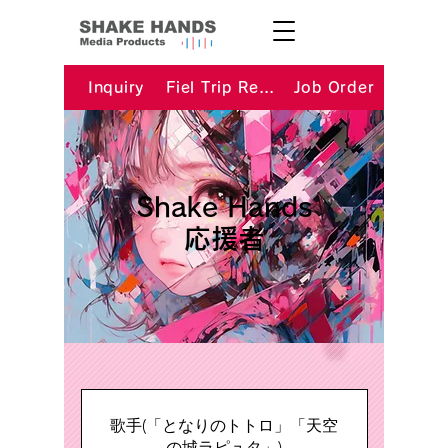
Inquiry
Fiel Trip Request
Job Order
​Shake Hands
応援者
歌手(「となりのトトロ」「天空
の城ラピュタ」)