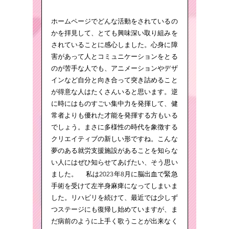
ホームページでどんな活動をされているの
かを拝見して、とても興味深い取り組みを
されていることに感心しました。心身に障
害があって人とコミュニケーションをとる
のが苦手な人でも、アニメーションやデザ
インなど自分と向き合って突き詰めること
が得意な人はたくさんいると思います。逆
に時にはものすごい集中力を発揮して、健
常者よりも優れた才能を発揮する方もいる
でしょう。まさに多様性の時代を象徴する
クリエイティブの新しい形ですね。こんな
夢のある就労支援施設があることを知らな
い人にはぜひ知らせてあげたい、そう思い
ました。 私は2023年8月に脳出血で緊急
手術を受けて左半身麻痺になってしまいま
した。リハビリを続けて、最近では少しず
つステージにも復帰し始めていますが、ま
だ病前のように上手く歌うことが出来なく