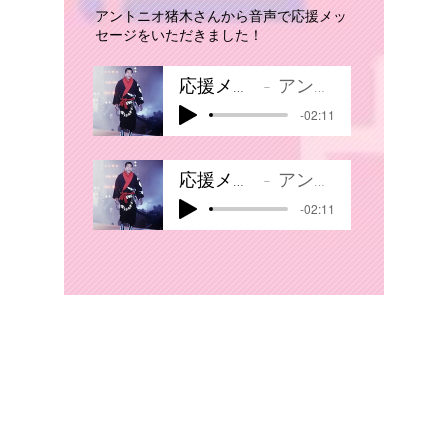
アントニオ猪木さんから音声で応援メッ
セージをいただきました！
応援メッセージ１
アントニオ猪木
-02:11
応援メッセージ２
アントニオ猪木
-02:11
Design and Animation
Shake Hands Media Products
〒520-2144 Shiga Prefecture Otsu City Hamaotsu 3-10-3
Heights Hamaotsu 2F
TEL
075-741-6941
（Main Number）