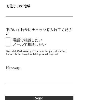
お住まいの地域
​下のいずれかにチェックを入れてくださ
い
電話で相談したい
メールで相談したい
*Support staff will contact you in the order that you contacted us.
Please note that it may take 1-2 days for us to respond.
Message
Send