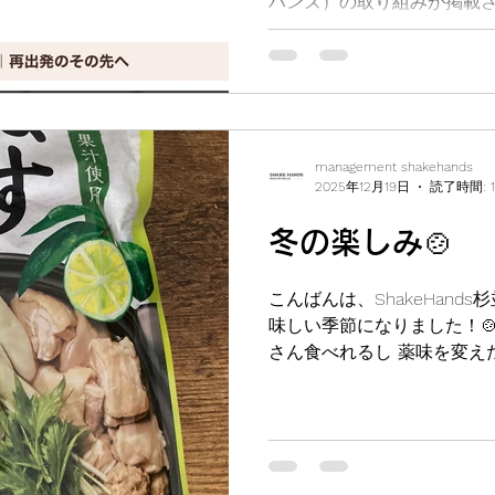
ハンズ）の取り組みが掲載さ
管区様よりご依頼いただき
「再犯防止啓発アニメーシ
いております。記事内では、制作
ことについてもしっかりと記
掲載情報について 掲載サイ
携等応援コンソーシアム） 公開
management shakehands
（月） 記事URL： https://nouf
2025年12月19日
読了時間: 
20260504/ 本記事を通
冬の楽しみ🍲
り組みをより多くの方に知
ば幸いです🍀 ぜひ、上記
こんばんは、ShakeHand
味しい季節になりました！
さん食べれるし 薬味を変え
入れれば飽きない 大きなス
んあって、私の冬のたのしみ
鍋を買ってみました🍊 具
れを入れるか迷い中です…
ですか？