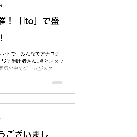
分
！「ito」で盛
！
ベントで、みんなでアナログ
た🎲✨ 利用者さん5名とスタッ
囲気の中でゲームがスタート
醐味は、言葉の裏に隠された
とができる点です🧐💡...
分
うございまし