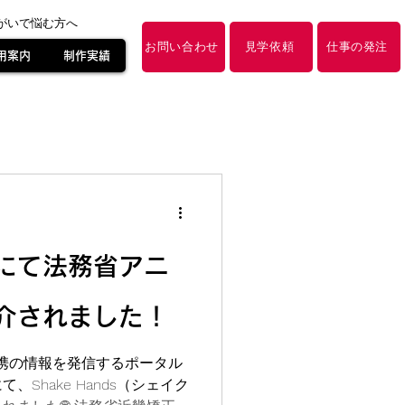
障がいで悩む方へ
お問い合わせ
見学依頼
仕事の発注
用案内
制作実績
にて法務省アニ
介されました！
連携の情報を発信するポータル
Shake Hands（シェイク