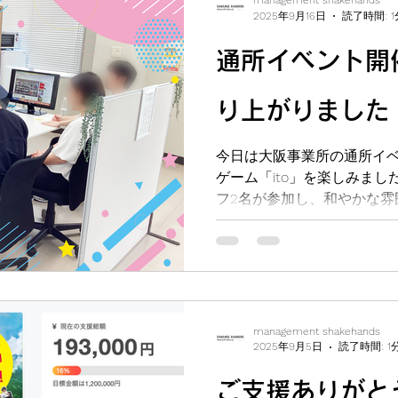
management shakehands
2025年9月16日
読了時間: 1
通所イベント開催
り上がりました
今日は大阪事業所の通所イ
ゲーム「ito」を楽しみまし
フ2名が参加し、和やかな雰
しました。 このゲームの醍
お互いの価値観や考え方を知るこ
management shakehands
2025年9月5日
読了時間: 1
ご支援ありがと