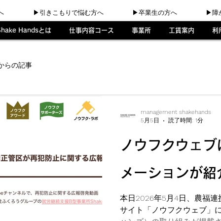
へ
▶︎引きこもりで悩む方へ
▶︎卒業生の方へ
▶︎
Shake Handsとは
仕事内容コース
事業所
工賃案内
利
からの記事
management shakehands
5月5日
読了時間: 1分
ノウフクウェブ
メーションが紹
本日2026年5月4日、農福
サイト「ノウフクウェブ」にて、