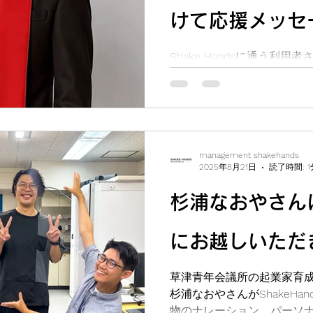
けて応援メッセ
ました！
Shake Handsに通う利用
猪木さまより熱いメッセー
るな、前に進み続けろ！み
援メッセージ、ありがとうご
かって一緒に頑張りましょう！
management shakehands
2025年8月21日
読了時間: 1
杉浦なおやさんにS
にお越しいただ
草津青年会議所の起業家育成企
杉浦なおやさんがShakeHa
物のナレーション、パーソ