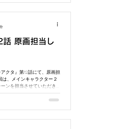
1分
2話 原画担当し
アクタ』第12話にて、原画担
回は、メインキャラクター２
シーンを担当させていただき
、スラム街で生まれた孤児の
いながら「展開」の力を手に