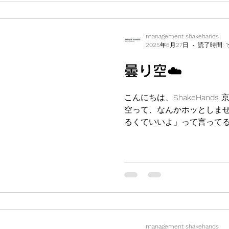
management shakehands
2025年6月27日
読了時間: 
曇り空☁️
こんにちは、ShakeHands
空って、なんかホッとしま
るくていいよ」って言って
😌 ちなみに曇りの日って
作業もしやすいんです🌿...
management shakehands