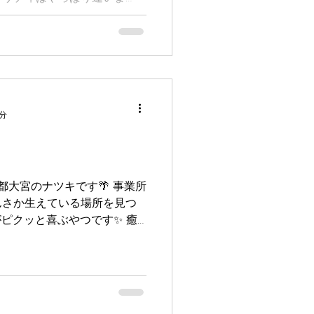
りました✨
1分
s京都大宮のナツキです🌴 事業所
んさか生えている場所を見つ
がピクッと喜ぶやつです✨ 癒
もんなんだなあと思いました