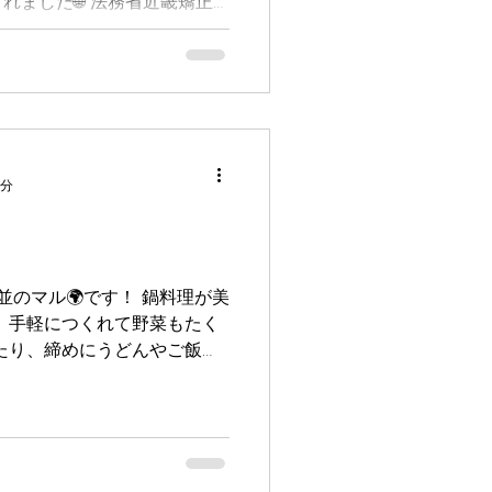
れました🌐 法務省近畿矯正
、当事業所が制作を担当した
ョン」についてご紹介いただ
をShake Handsが行った
載していただきました🎬 ■
ト： ノウフクウェブ（農福連
日： 2026年5月4日
uku.jp/news/info-
1分
じて、当事業所での制作活動や取
っていただくきっかけとなれ
のリンクよりご覧ください！✨
s杉並のマル🌍です！ 鍋料理が美
 手軽につくれて野菜もたく
たり、締めにうどんやご飯を
ーパーに行けば種類もたくさ
です！ そして最近、かぼす
材は白身魚、鶏肉、豚肉・・ど
 みなさんは何鍋がおすすめ