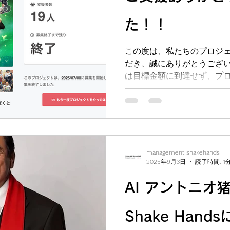
た！！
この度は、私たちのプロジ
だき、誠にありがとうござい
は目標金額に到達せず、プ
んでした。そのため、リタ
が、皆さまのお気持ちは確
した。...
management shakehands
2025年9月3日
読了時間: 1
AI アントニオ
Shake Han