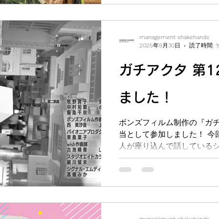
management shakehands
2025年9月30日
読了時間: 
ガチアクタ 第1
ました！
ボンズフィルム制作の『ガチ
当として参加しました！ 今
人が座り込んで話している
ました。 『ガチアクタ』は
少年・ルドが、化け物と戦
入れ、世界を変え...