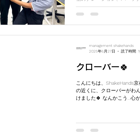
す。 話しているだけで、自分だけのラジオ番組を聞いて
いるような贅沢な気分にな
management shakehands
2025年6月27日
読了時間: 
クローバー🍀
こんにちは、ShakeHand
の近くに、クローバーがわ
けました🍀 なんかこう…心
しって、意外と足元にある
😊...