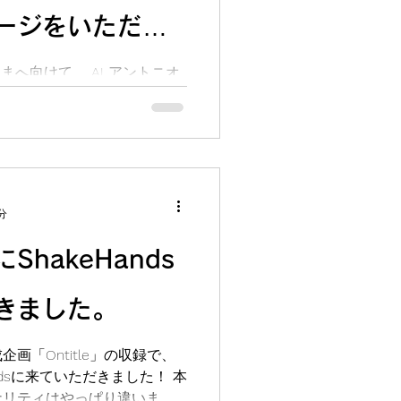
ージをいただき
者さまへ向けて、 AI アントニオ
ジをいただきました！「諦め
んなならできる！」素敵な応
ざいました 各々の目標に向
...
分
hakeHands
きました。
画「Ontitle」の収録で、
ndsに来ていただきました！ 本
ナリティはやっぱり違いま