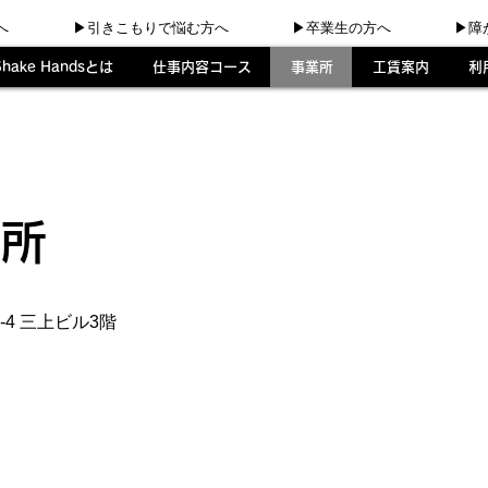
へ
▶︎引きこもりで悩む方へ
▶︎卒業生の方へ
▶︎
Shake Handsとは
仕事内容コース
事業所
工賃案内
利
張所
-4 三上ビル3階