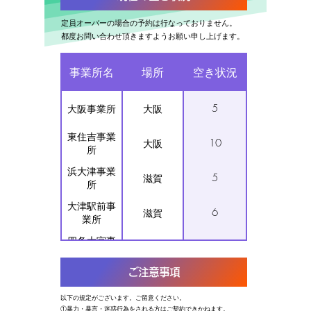
定員オーバーの場合の予約は行なっておりません。
​都度お問い合わせ頂きますようお願い申し上げます。
事業所名
場所
空き状況
5
大阪事業所
大阪
東住吉事業
10
大阪
所
浜大津事業
5
滋賀
所
​大津駅前事
6
滋賀
業所
四条大宮事
2
京都
業所
ご注意事項
三条烏丸事
4
京都
業所
​以下の規定がございます。ご留意ください。
京都駅前事
①暴力・暴言・迷惑行為をされる方はご契約できかねます。