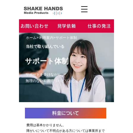
お問い合わせ
見学依頼
仕事の発注
ホーム
利用案内
サポート体制
>
>
当社で取り組んでいる
サポート体制
サポートを受けながら
​無理のない範囲でリハビリをしよう。
料金について
費用は基本かかりません。
​障がいについて不明点がある方については事業所まで