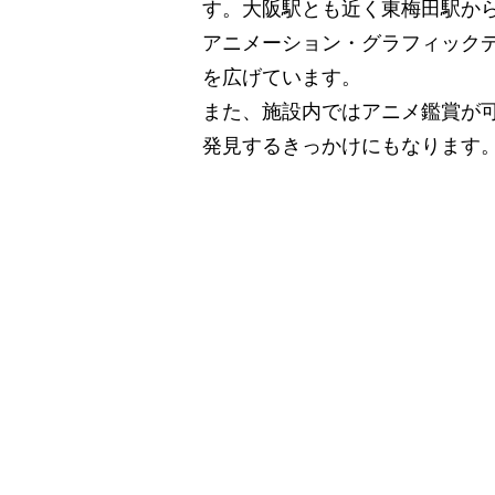
す。大阪駅とも近く東梅田駅か
アニメーション・グラフィック
を広げています。
また、施設内ではアニメ鑑賞が
発見するきっかけにもなります
Design a
Shake Ha
〒531-0074 大阪
TEL
06-6616-892