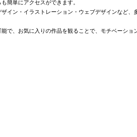
らも簡単にアクセスができます。
デザイン・イラストレーション・ウェブデザインなど、
可能で、お気に入りの作品を観ることで、モチベーショ
。
nd Animation
nds Media Products
府大阪市北区本庄東２丁目１−４ 三友プロトビル ４F
4（代表番号）