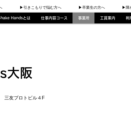
へ
▶︎引きこもりで悩む方へ
▶︎卒業生の方へ
▶︎
Shake Handsとは
仕事内容コース
事業所
工賃案内
利
ds大阪
 三友プロトビル４F