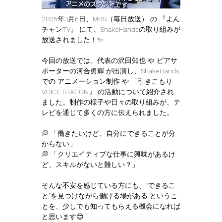
2025年3月6日、MBS（毎日放送） の 『よん
チャンTV』 にて、ShakeHandsの取り組みが
放送されました！✨
今回の放送では、代表の沢田知也 や ピアサ
ポーターの河合勇輝 が出演し、ShakeHands
での アニメーション制作 や 「引きこもり
VOICE STATION」 の活動について紹介され
ました。制作の様子や日々の取り組みが、テ
レビを通じて多くの方に伝えられました。
💭 「働きたいけど、自分にできることが分
からない」
💭 「クリエイティブな仕事に興味があるけ
ど、スキルがないと難しい？」
そんな不安を感じている方にも、“できるこ
と”を見つけながら働ける場がある というこ
とを、少しでも知ってもらえる機会になれば
と思います😊