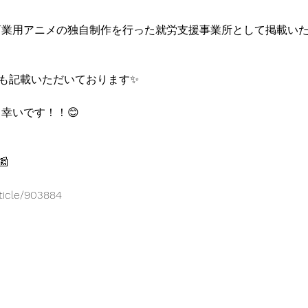
商業用アニメの独自制作を行った就労支援事業所として掲載い
も記載いただいております✨
幸いです！！😊

rticle/903884
nd Animation