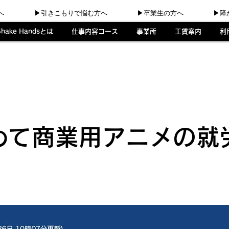
へ
▶︎引きこもりで悩む方へ
▶︎卒業生の方へ
▶︎
Shake Handsとは
仕事内容コース
事業所
工賃案内
利
めて商業用アニメの就