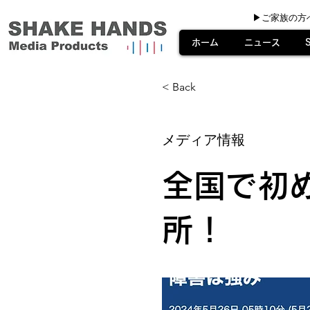
▶︎ご家族の方
ホーム
ニュース
< Back
メディア情報
全国で初
所！