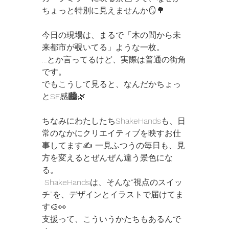
ちょっと特別に見えませんか🪞🌳 
今日の現場は、まるで「木の間から未
来都市が覗いてる」ような一枚。 
…とか言ってるけど、実際は普通の街角
です。
でもこうして見ると、なんだかちょっ
とSF感🏙️🌿 
ちなみにわたしたちShakeHandsも、日
常のなかにクリエイティブを映すお仕
事してます✍️ 一見ふつうの毎日も、見
方を変えるとぜんぜん違う景色にな
る。
 ShakeHandsは、そんな“視点のスイッ
チ”を、デザインとイラストで届けてま
す🎨👀 
支援って、こういうかたちもあるんで