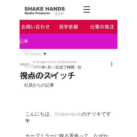
お問い合わせ
見学依頼
仕事の発注
記事
All Posts
management shakehands
All Posts
2025年6月20日
読了時間: 1分
視点のスイッチ
代表からの記事
社員からの記事
こんにちは、ShakeHandsのナツキです
🌴 
カーブミラーに映る景色って、なぜか