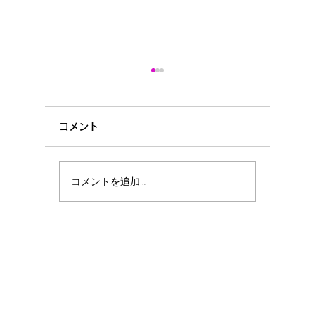
コメント
曇り空☁
クローバー🍀
コメントを追加…
Design and Animation
Shake Hands Media Products