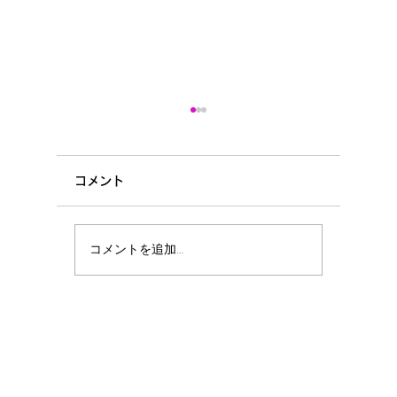
コメント
曇り空☁
クローバー🍀
コメントを追加…
Design and Animation