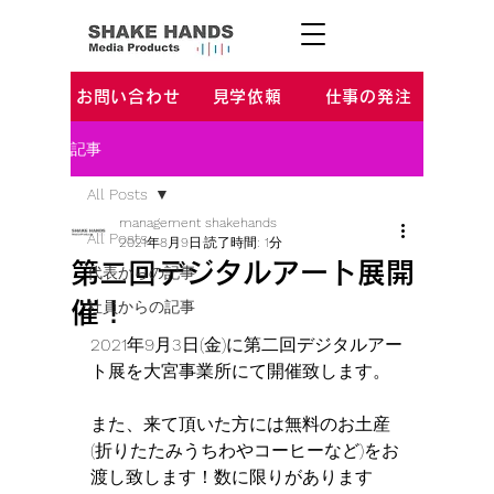
お問い合わせ
見学依頼
仕事の発注
記事
All Posts
management shakehands
All Posts
2021年8月9日
読了時間: 1分
第二回デジタルアート展開
代表からの記事
催！
社員からの記事
2021年9月3日(金)に第二回デジタルアー
ト展を大宮事業所にて開催致します。
また、来て頂いた方には無料のお土産
(折りたたみうちわやコーヒーなど)をお
渡し致します！数に限りがあります